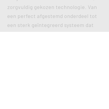
zorgvuldig gekozen technologie. Van
een perfect afgestemd onderdeel tot
een sterk geïntegreerd systeem dat
structuur, gebruiksgemak en beleving
samenbrengt. Altijd vertrekkend
vanuit een duidelijke visie en
uitgevoerd met de beste materialen.
Bij elke keuze kijken we samen
vooruit. We houden rekening met uw
plannen, uw groei en uw droom — hoe
klein of groots die ook is — zodat uw